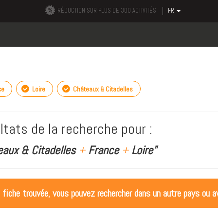
RÉDUCTION SUR PLUS DE 300 ACTIVITÉS
FR
ce
Loire
Châteaux & Citadelles
ltats de la recherche pour :
eaux & Citadelles
+
France
+
Loire"
 fiche trouvée, vous pouvez rechercher dans un autre pays ou av