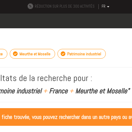
RÉDUCTION SUR PLUS DE 300 ACTIVITÉS
FR
ce
Meurthe et Moselle
Patrimoine industriel
ltats de la recherche pour :
moine industriel
+
France
+
Meurthe et Moselle"
 fiche trouvée, vous pouvez rechercher dans un autre pays ou av