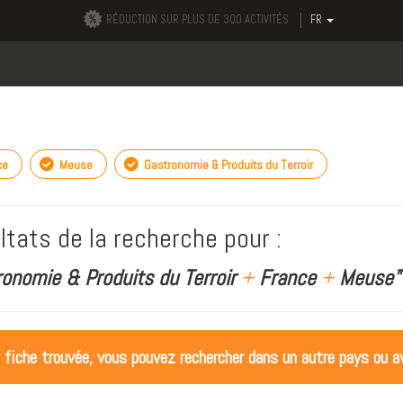
RÉDUCTION SUR PLUS DE 300 ACTIVITÉS
FR
ce
Meuse
Gastronomie & Produits du Terroir
ltats de la recherche pour :
ronomie & Produits du Terroir
+
France
+
Meuse"
 fiche trouvée, vous pouvez rechercher dans un autre pays ou av