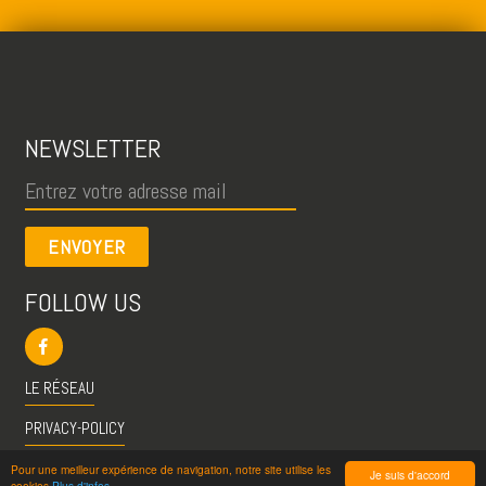
NEWSLETTER
ENVOYER
FOLLOW US
LE RÉSEAU
PRIVACY-POLICY
CGU
Pour une meilleur expérience de navigation, notre site utilise les
Je suis d'accord
cookies
Plus d'infos