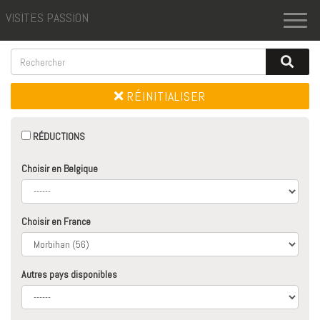
VISITES PASSION
Toggl
naviga
RÉINITIALISER
RÉDUCTIONS
Choisir en Belgique
Choisir en France
Autres pays disponibles