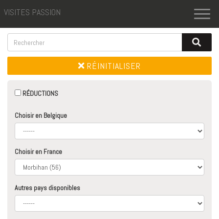
VISITES PASSION
Toggl
naviga
RÉINITIALISER
RÉDUCTIONS
Choisir en Belgique
Choisir en France
Autres pays disponibles