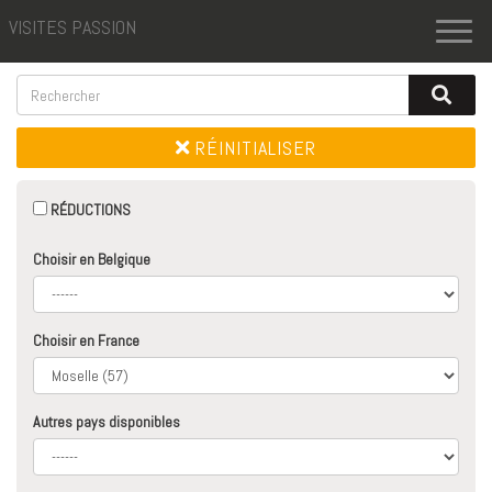
VISITES PASSION
Toggl
naviga
RÉINITIALISER
RÉDUCTIONS
Choisir en Belgique
Choisir en France
Autres pays disponibles