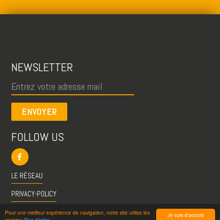
NEWSLETTER
ENVOYER
FOLLOW US
LE RÉSEAU
PRIVACY-POLICY
CGU
Pour une meilleur expérience de navigation, notre site utilise les
Je suis d'accord
cookies
Plus d'infos