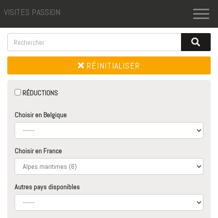
VISITES PASSION
Toggl
naviga
RÉINITIALISER
RÉDUCTIONS
Choisir en Belgique
Choisir en France
Autres pays disponibles