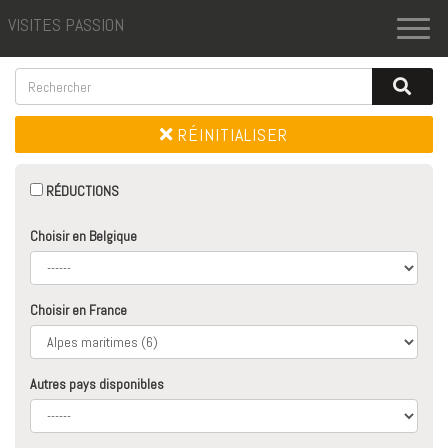
VISITES PASSION
Toggl
naviga
RÉINITIALISER
RÉDUCTIONS
Choisir en Belgique
Choisir en France
Autres pays disponibles