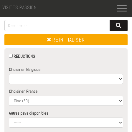
VISITES PASSION
Toggl
naviga
RÉINITIALISER
RÉDUCTIONS
Choisir en Belgique
Choisir en France
Autres pays disponibles