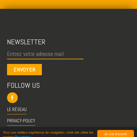
NEWSLETTER
ENVOYER
FOLLOW US
LE RÉSEAU
PRIVACY-POLICY
CGU
Pour une meilleur expérience de navigation, notre site utilise les
Je suis d'accord
cookies
Plus d'infos