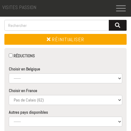
VISITES PASSION
Toggl
naviga
RÉINITIALISER
RÉDUCTIONS
Choisir en Belgique
Choisir en France
Autres pays disponibles