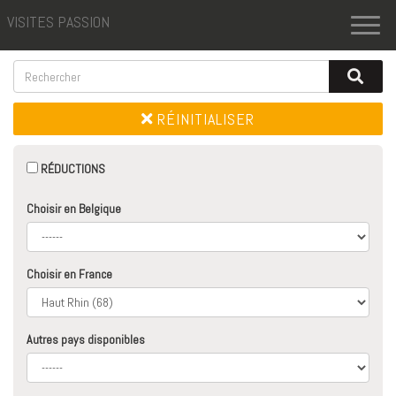
VISITES PASSION
Toggl
naviga
RÉINITIALISER
RÉDUCTIONS
Choisir en Belgique
Choisir en France
Autres pays disponibles