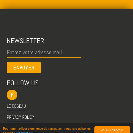
NEWSLETTER
ENVOYER
FOLLOW US
LE RÉSEAU
PRIVACY-POLICY
CGU
Pour une meilleur expérience de navigation, notre site utilise les
Je suis d'accord
cookies
Plus d'infos