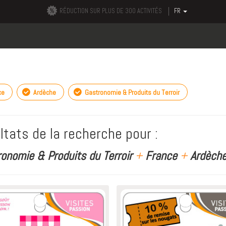
RÉDUCTION SUR PLUS DE 300 ACTIVITÉS
FR
ce
Ardèche
Gastronomie & Produits du Terroir
ltats de la recherche pour :
ronomie & Produits du Terroir
+
France
+
Ardèche