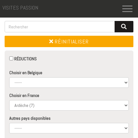
VISITES PASSION
Toggl
naviga
RÉINITIALISER
RÉDUCTIONS
Choisir en Belgique
Choisir en France
Autres pays disponibles