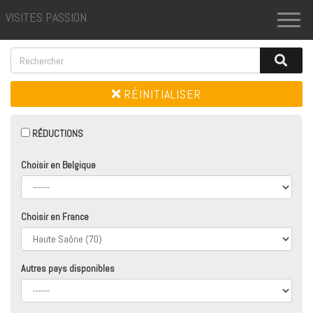
VISITES PASSION
Toggl
naviga
RÉINITIALISER
RÉDUCTIONS
Choisir en Belgique
Choisir en France
Autres pays disponibles