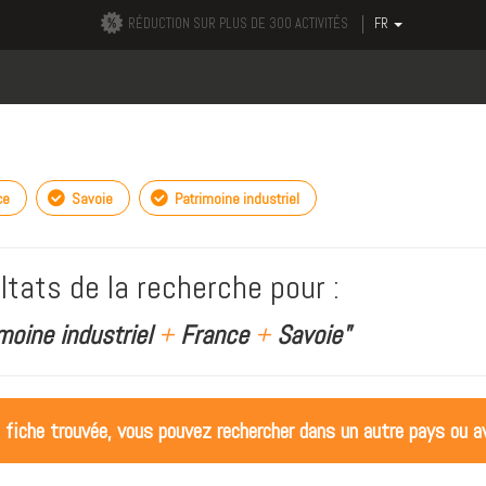
RÉDUCTION SUR PLUS DE 300 ACTIVITÉS
FR
ce
Savoie
Patrimoine industriel
ltats de la recherche pour :
moine industriel
+
France
+
Savoie"
 fiche trouvée, vous pouvez rechercher dans un autre pays ou av