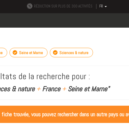
RÉDUCTION SUR PLUS DE 300 ACTIVITÉS
FR
ce
Seine et Marne
Sciences & nature
ltats de la recherche pour :
nces & nature
+
France
+
Seine et Marne"
 fiche trouvée, vous pouvez rechercher dans un autre pays ou av