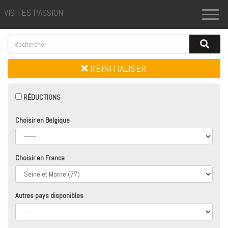
VISITES PASSION
Toggl
naviga
RÉINITIALISER
RÉDUCTIONS
Choisir en Belgique
Choisir en France
Autres pays disponibles