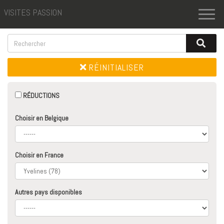
VISITES PASSION
Toggl
naviga
RÉINITIALISER
RÉDUCTIONS
Choisir en Belgique
Choisir en France
Autres pays disponibles