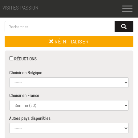
VISITES PASSION
Toggl
naviga
RÉINITIALISER
RÉDUCTIONS
Choisir en Belgique
Choisir en France
Autres pays disponibles