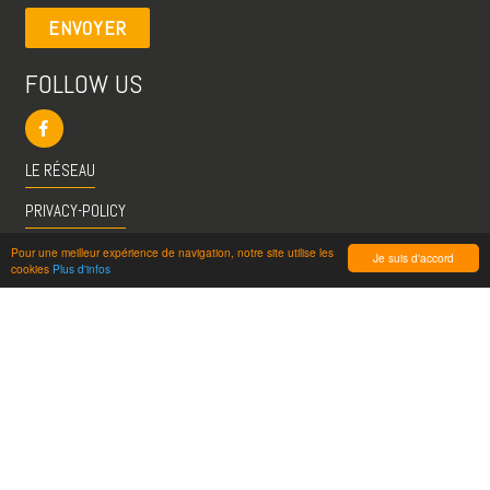
ENVOYER
FOLLOW US
LE RÉSEAU
PRIVACY-POLICY
CGU
Pour une meilleur expérience de navigation, notre site utilise les
Je suis d'accord
cookies
Plus d'infos
INFO@VISITESPASSION.PRO
ACCÈS LICENCIÉS
RÉDUCTIONS