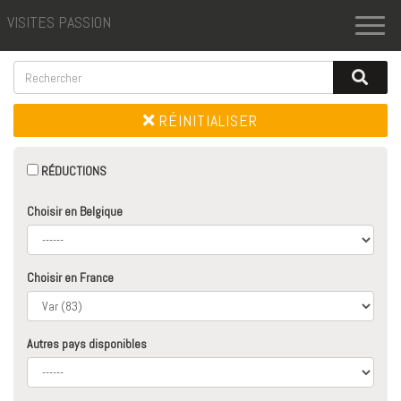
VISITES PASSION
Toggl
naviga
RÉINITIALISER
RÉDUCTIONS
Choisir en Belgique
Choisir en France
Autres pays disponibles