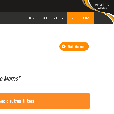
LIEUX
CATÉGORIES
RÉDUCTIONS
Réinitialiser
e Marne"
ec d'autres filtres