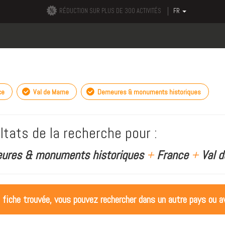
RÉDUCTION SUR PLUS DE 300 ACTIVITÉS
FR
ce
Val de Marne
Demeures & monuments historiques
ltats de la recherche pour :
ures & monuments historiques
+
France
+
Val d
 fiche trouvée, vous pouvez rechercher dans un autre pays ou av