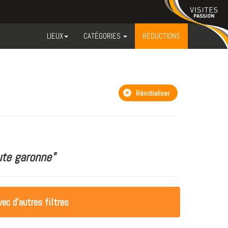
LIEUX
CATÉGORIES
RÉDUCTIONS
Réinitialiser
te garonne"
ec d'autres filtres