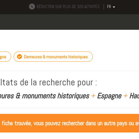
RÉDUCTION SUR PLUS DE 300 ACTIVITÉS
FR
gne
Demeures & monuments historiques
ltats de la recherche pour :
ures & monuments historiques
+
Espagne
+
Hau
 fiche trouvée, vous pouvez rechercher dans un autre pays ou av