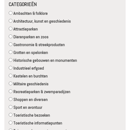
CATEGORIEËN
Ambachten & folklore
Architectuur, kunst en geschiedenis
Attractieparken
Dierenparken en zoos
Gastronomie & streekproducten
Grotten en spelonken
Historische gebouwen en monumenten
Industrieel erfgoed
Kastelen en burchten
Militaire geschiedenis
Recreatieparken & zwemparadijzen
Shoppen en diversen
Sport en avontuur
Toeristische bezoeken
Toeristische informatiepunten