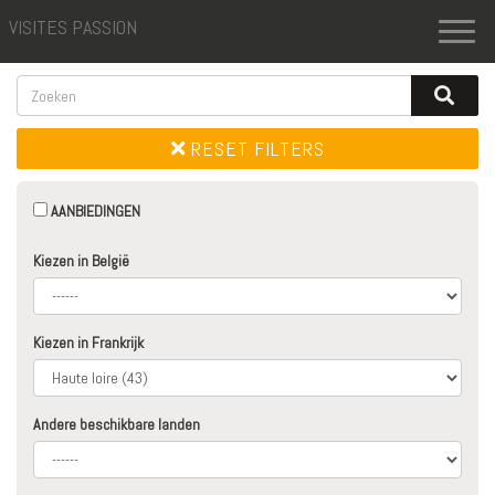
VISITES PASSION
Toggl
naviga
RESET FILTERS
AANBIEDINGEN
Kiezen in België
Kiezen in Frankrijk
Andere beschikbare landen