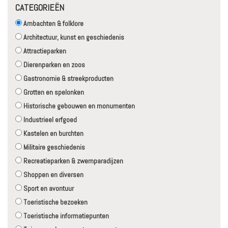
CATEGORIEËN
Ambachten & folklore
Architectuur, kunst en geschiedenis
Attractieparken
Dierenparken en zoos
Gastronomie & streekproducten
Grotten en spelonken
Historische gebouwen en monumenten
Industrieel erfgoed
Kastelen en burchten
Militaire geschiedenis
Recreatieparken & zwemparadijzen
Shoppen en diversen
Sport en avontuur
Toeristische bezoeken
Toeristische informatiepunten