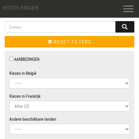
VISITES PASSION
Toggl
naviga
RESET FILTERS
AANBIEDINGEN
Kiezen in België
Kiezen in Frankrijk
Andere beschikbare landen