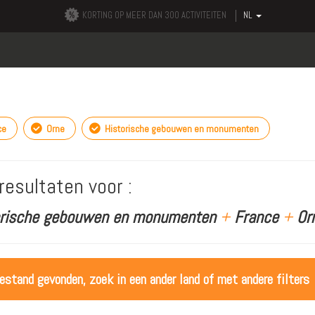
KORTING OP MEER DAN 300 ACTIVITEITEN
NL
ce
Orne
Historische gebouwen en monumenten
resultaten voor :
orische gebouwen en monumenten
+
France
+
Or
estand gevonden, zoek in een ander land of met andere filters