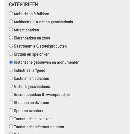
CATEGORIEËN
Ambachten & folklore
Architectuur, kunst en geschiedenis
Attractieparken
Dierenparken en zoos
Gastronomie & streekproducten
Grotten en spelonken
Historische gebouwen en monumenten
Industrieel erfgoed
Kastelen en burchten
Militaire geschiedenis
Recreatieparken & zwemparadijzen
Shoppen en diversen
Sport en avontuur
Toeristische bezoeken
Toeristische informatiepunten