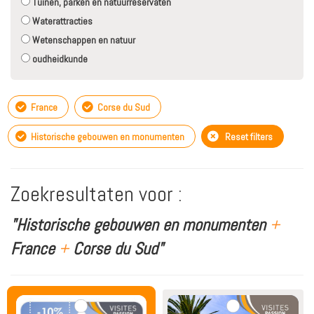
Tuinen, parken en natuurreservaten
Waterattracties
Wetenschappen en natuur
oudheidkunde
France
Corse du Sud
Historische gebouwen en monumenten
Reset filters
Zoekresultaten voor :
"Historische gebouwen en monumenten
+
France
+
Corse du Sud"