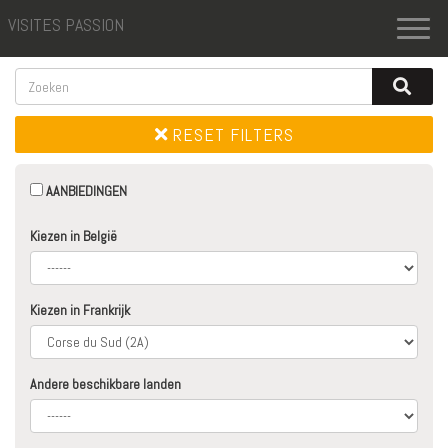
VISITES PASSION
Toggl
naviga
RESET FILTERS
AANBIEDINGEN
Kiezen in België
Kiezen in Frankrijk
Andere beschikbare landen