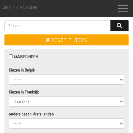
VISITES PASSION
Toggl
naviga
RESET FILTERS
AANBIEDINGEN
Kiezen in België
Kiezen in Frankrijk
Andere beschikbare landen