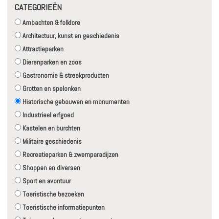
CATEGORIEËN
Ambachten & folklore
Architectuur, kunst en geschiedenis
Attractieparken
Dierenparken en zoos
Gastronomie & streekproducten
Grotten en spelonken
Historische gebouwen en monumenten
Industrieel erfgoed
Kastelen en burchten
Militaire geschiedenis
Recreatieparken & zwemparadijzen
Shoppen en diversen
Sport en avontuur
Toeristische bezoeken
Toeristische informatiepunten