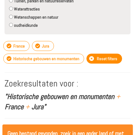
Tuinen, parken en natuurreservaten
Waterattracties
Wetenschappen en natuur
oudheidkunde
France
Jura
Historische gebouwen en monumenten
Reset filters
Zoekresultaten voor :
"Historische gebouwen en monumenten
+
France
+
Jura"
Geen bestand gevonden, zoek in een ander land of met