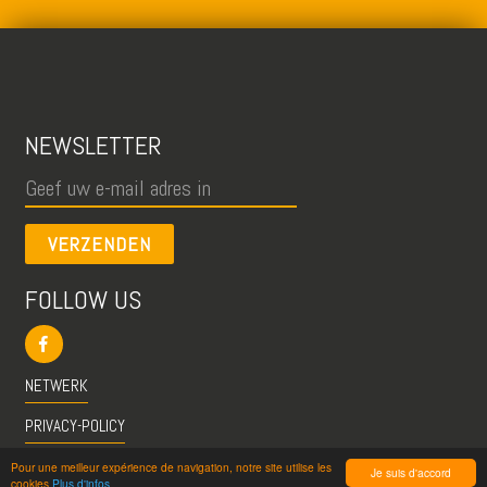
NEWSLETTER
VERZENDEN
FOLLOW US
NETWERK
PRIVACY-POLICY
CGU
Pour une meilleur expérience de navigation, notre site utilise les
Je suis d'accord
cookies
Plus d'infos