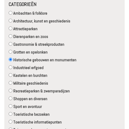
CATEGORIEËN
Ambachten & folklore
Architectuur, kunst en geschiedenis
Attractieparken
Dierenparken en zoos
Gastronomie & streekproducten
Grotten en spelonken
Historische gebouwen en monumenten
Industrieel erfgoed
Kastelen en burchten
Militaire geschiedenis
Recreatieparken & zwemparadijzen
Shoppen en diversen
Sport en avontuur
Toeristische bezoeken
Toeristische informatiepunten