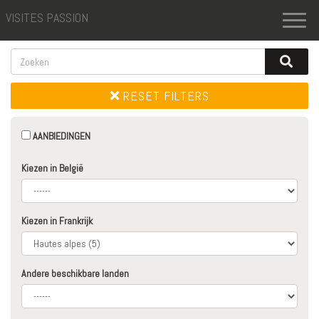
VISITES PASSION
Toggl
naviga
RESET FILTERS
AANBIEDINGEN
Kiezen in België
Kiezen in Frankrijk
Andere beschikbare landen