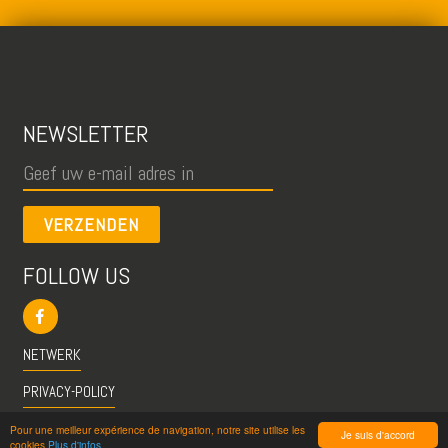
NEWSLETTER
VERZENDEN
FOLLOW US
NETWERK
PRIVACY-POLICY
CGU
Pour une meilleur expérience de navigation, notre site utilise les
Je suis d'accord
cookies
Plus d'infos