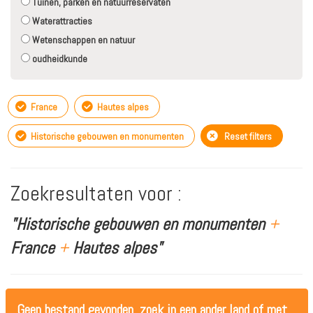
Tuinen, parken en natuurreservaten
Waterattracties
Wetenschappen en natuur
oudheidkunde
France
Hautes alpes
Historische gebouwen en monumenten
Reset filters
Zoekresultaten voor :
"Historische gebouwen en monumenten
+
France
+
Hautes alpes"
Geen bestand gevonden, zoek in een ander land of met