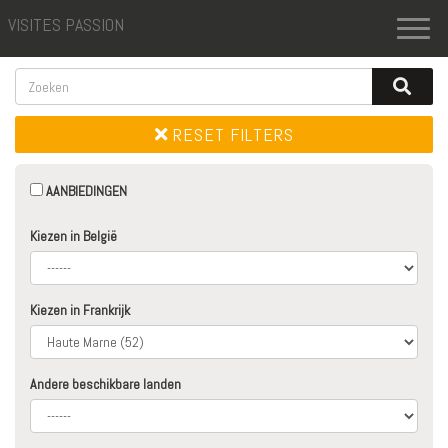
VISITES PASSION
Toggl
naviga
RESET FILTERS
AANBIEDINGEN
Kiezen in België
Kiezen in Frankrijk
Andere beschikbare landen