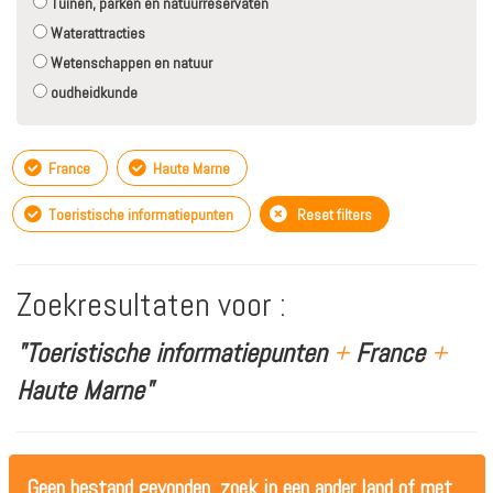
Tuinen, parken en natuurreservaten
Waterattracties
Wetenschappen en natuur
oudheidkunde
France
Haute Marne
Toeristische informatiepunten
Reset filters
Zoekresultaten voor :
"Toeristische informatiepunten
+
France
+
Haute Marne"
Geen bestand gevonden, zoek in een ander land of met