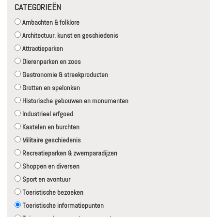
CATEGORIEËN
Ambachten & folklore
Architectuur, kunst en geschiedenis
Attractieparken
Dierenparken en zoos
Gastronomie & streekproducten
Grotten en spelonken
Historische gebouwen en monumenten
Industrieel erfgoed
Kastelen en burchten
Militaire geschiedenis
Recreatieparken & zwemparadijzen
Shoppen en diversen
Sport en avontuur
Toeristische bezoeken
Toeristische informatiepunten