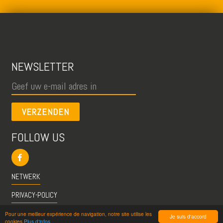
NEWSLETTER
VERZENDEN
FOLLOW US
NETWERK
PRIVACY-POLICY
CGU
Pour une meilleur expérience de navigation, notre site utilise les
Je suis d'accord
cookies
Plus d'infos