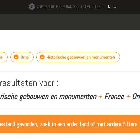
KORTING OP MEER DAN 300 ACTIVITEITEN
NL
ce
Orne
Historische gebouwen en monumenten
resultaten voor :
orische gebouwen en monumenten
+
France
+
Or
estand gevonden, zoek in een ander land of met andere filters