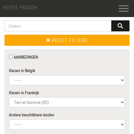
VISITES PASSION
Toggl
naviga
RESET FILTERS
AANBIEDINGEN
Kiezen in België
Kiezen in Frankrijk
Andere beschikbare landen