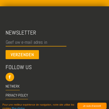
NEWSLETTER
VERZENDEN
FOLLOW US
NETWERK
PRIVACY-POLICY
CGU
Pour une meilleur expérience de navigation, notre site utilise les
Je suis d'accord
cookies
Plus d'infos