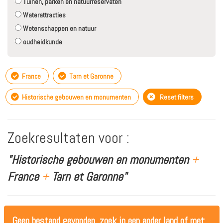
Tuinen, parken en natuurreservaten
Waterattracties
Wetenschappen en natuur
oudheidkunde
France
Tarn et Garonne
Historische gebouwen en monumenten
Reset filters
Zoekresultaten voor :
"Historische gebouwen en monumenten
+
France
+
Tarn et Garonne"
Geen bestand gevonden, zoek in een ander land of met