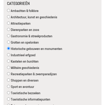
CATEGORIEËN
Ambachten & folklore
Architectuur, kunst en geschiedenis
Attractieparken
Dierenparken en zoos
Gastronomie & streekproducten
Grotten en spelonken
Historische gebouwen en monumenten
Industrieel erfgoed
Kastelen en burchten
Militaire geschiedenis
Recreatieparken & zwemparadijzen
Shoppen en diversen
Sport en avontuur
Toeristische bezoeken
Toeristische informatiepunten