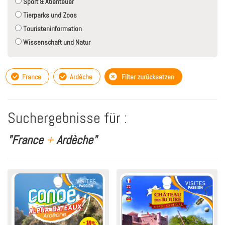
Sport & Abenteuer
Tierparks und Zoos
Touristeninformation
Wissenschaft und Natur
France
Ardèche
Filter zurücksetzen
Suchergebnisse für :
"France
+
Ardèche"