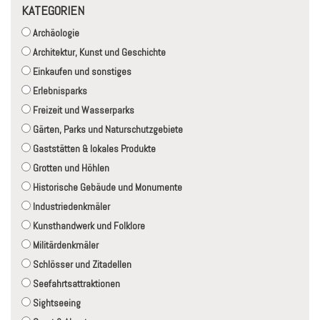
KATEGORIEN
Archäologie
Architektur, Kunst und Geschichte
Einkaufen und sonstiges
Erlebnisparks
Freizeit und Wasserparks
Gärten, Parks und Naturschutzgebiete
Gaststätten & lokales Produkte
Grotten und Höhlen
Historische Gebäude und Monumente
Industriedenkmäler
Kunsthandwerk und Folklore
Militärdenkmäler
Schlösser und Zitadellen
Seefahrtsattraktionen
Sightseeing