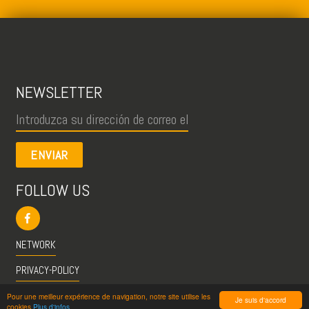
NEWSLETTER
ENVIAR
FOLLOW US
NETWORK
PRIVACY-POLICY
CGU
Pour une meilleur expérience de navigation, notre site utilise les
Je suis d'accord
cookies
Plus d'infos