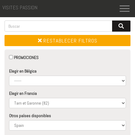
VISITES PASSION
Toggl
naviga
RESTABLECER FILTROS
PROMOCIONES
Elegir en Bélgica
Elegir en Francia
Otros países disponibles