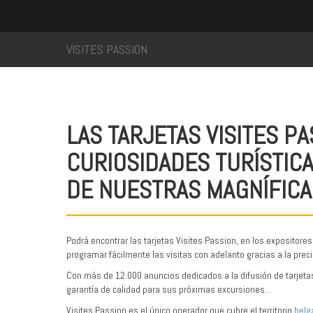
VISITES PASSION
LAS TARJETAS VISITES P
CURIOSIDADES TURÍSTIC
DE NUESTRAS
MAGNÍFICA
Podrá encontrar las tarjetas Visites Passion, en los expositore
programar fácilmente las visitas con adelanto gracias a la pr
Con más de 12.000 anuncios dedicados a la difusión de tarjetas y
garantía de calidad para sus próximas excursiones...
Visites Passion es el único operador que cubre el territorio
belg