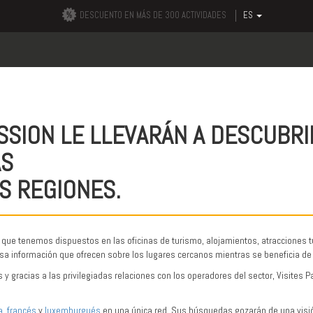
DESCUENTO EN MÁS DE 300 ACTIVIDADES
ES
ASSION LE LLEVARÁN A DESCUBRI
AS
S REGIONES.
s que tenemos dispuestos en las oficinas de turismo, alojamientos, atracciones t
ecisa información que ofrecen sobre los lugares cercanos mientras se beneficia 
 gracias a las privilegiadas relaciones con los operadores del sector, Visites Pas
a
,
francés
y
luxemburgués
en una única red. Sus búsquedas gozarán de una visión 