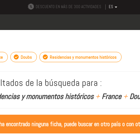
DESCUENTO EN MÁS DE 300 ACTIVIDADES
ES
ce
Doubs
Residencias y monumentos históricos
ltados de la búsqueda para :
dencias y monumentos históricos
+
France
+
Dou
ha encontrado ninguna ficha, puede buscar en otro país o con ot