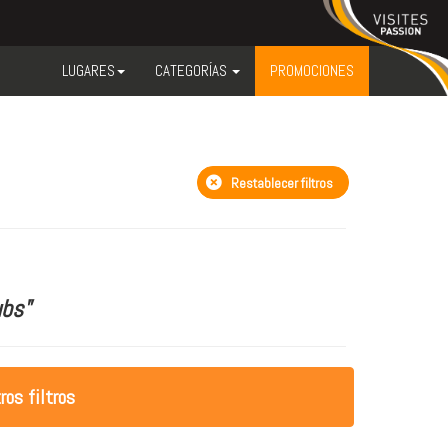
LUGARES
CATEGORÍAS
PROMOCIONES
Restablecer filtros
bs"
ros filtros