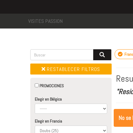
VISITES PASSION
Fran
RESTABLECER FILTROS
Resu
PROMOCIONES
"Resi
Elegir en Bélgica
No se 
Elegir en Francia