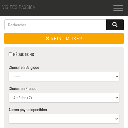
VISITES PASSION
Toggl
naviga
RÉINITIALISER
RÉDUCTIONS
Choisir en Belgique
Choisir en France
Autres pays disponibles