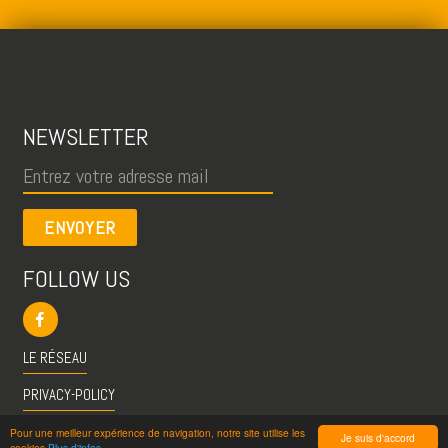
NEWSLETTER
ENVOYER
FOLLOW US
LE RÉSEAU
PRIVACY-POLICY
CGU
Pour une meilleur expérience de navigation, notre site utilise les
Je suis d'accord
cookies
Plus d'infos