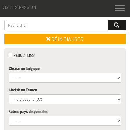
VISITES PASSION
Toggl
naviga
RÉINITIALISER
RÉDUCTIONS
Choisir en Belgique
Choisir en France
Autres pays disponibles