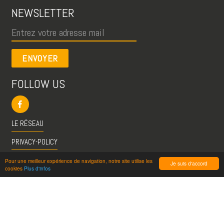
NEWSLETTER
ENVOYER
FOLLOW US
LE RÉSEAU
PRIVACY-POLICY
CGU
Pour une meilleur expérience de navigation, notre site utilise les
Je suis d'accord
cookies
Plus d'infos
INFO@VISITESPASSION.PRO
ACCÈS LICENCIÉS
RÉDUCTIONS