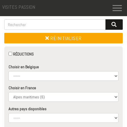
VISITES PASSION
Toggl
naviga
RÉINITIALISER
RÉDUCTIONS
Choisir en Belgique
Choisir en France
Autres pays disponibles