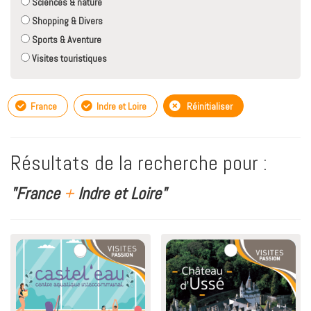
Sciences & nature
Shopping & Divers
Sports & Aventure
Visites touristiques
France
Indre et Loire
Réinitialiser
Résultats de la recherche pour :
"France
+
Indre et Loire"