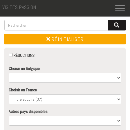
VISITES PASSION
Toggl
naviga
RÉINITIALISER
RÉDUCTIONS
Choisir en Belgique
Choisir en France
Autres pays disponibles