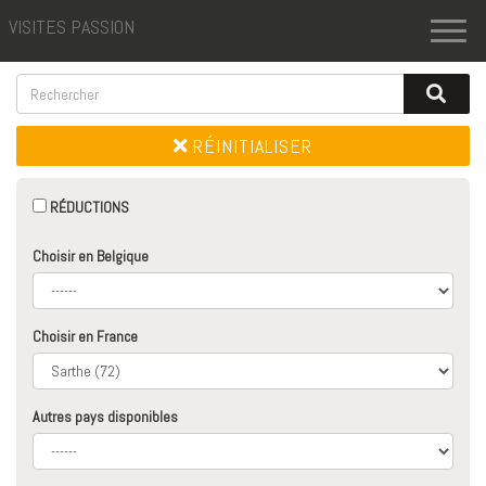
VISITES PASSION
Toggl
naviga
RÉINITIALISER
RÉDUCTIONS
Choisir en Belgique
Choisir en France
Autres pays disponibles