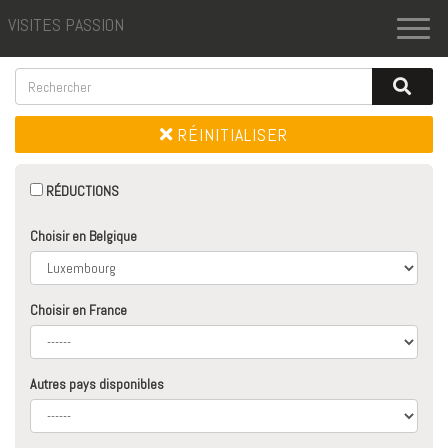
VISITES PASSION
Toggl
naviga
RÉINITIALISER
RÉDUCTIONS
Choisir en Belgique
Choisir en France
Autres pays disponibles