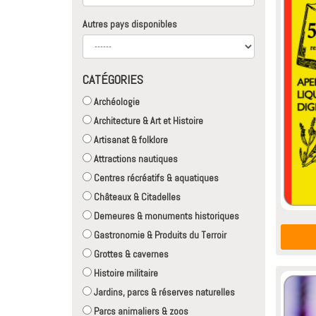
Autres pays disponibles
CATÉGORIES
Archéologie
Architecture & Art et Histoire
Artisanat & folklore
Attractions nautiques
Centres récréatifs & aquatiques
Châteaux & Citadelles
Demeures & monuments historiques
Gastronomie & Produits du Terroir
Grottes & cavernes
Histoire militaire
Jardins, parcs & réserves naturelles
Parcs animaliers & zoos