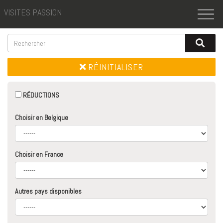
VISITES PASSION
Toggl
naviga
RÉINITIALISER
RÉDUCTIONS
Choisir en Belgique
Choisir en France
Autres pays disponibles