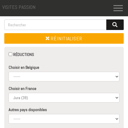
VISITES PASSION
Toggl
naviga
RÉINITIALISER
RÉDUCTIONS
Choisir en Belgique
Choisir en France
Autres pays disponibles