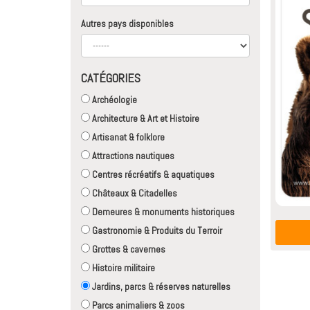
Autres pays disponibles
CATÉGORIES
Archéologie
Architecture & Art et Histoire
Artisanat & folklore
Attractions nautiques
Centres récréatifs & aquatiques
Châteaux & Citadelles
Demeures & monuments historiques
Gastronomie & Produits du Terroir
Grottes & cavernes
Histoire militaire
Jardins, parcs & réserves naturelles
Parcs animaliers & zoos