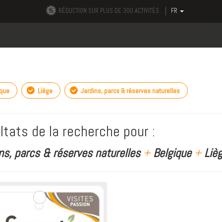
RÉDUCTION SUR PLUS DE 300 ACTIVITÉS
FR
ique
Liège
Jardins, parcs & réserves naturelles
ltats de la recherche pour :
ns, parcs & réserves naturelles
+
Belgique
+
Lièg