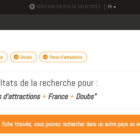
RÉDUCTION SUR PLUS DE 300 ACTIVITÉS
FR
ce
Doubs
Parcs d'attractions
ltats de la recherche pour :
 d'attractions
+
France
+
Doubs"
 fiche trouvée, vous pouvez rechercher dans un autre pays ou av