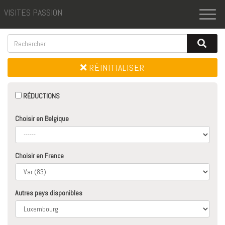
VISITES PASSION
Toggl
naviga
RÉINITIALISER
RÉDUCTIONS
Choisir en Belgique
Choisir en France
Autres pays disponibles