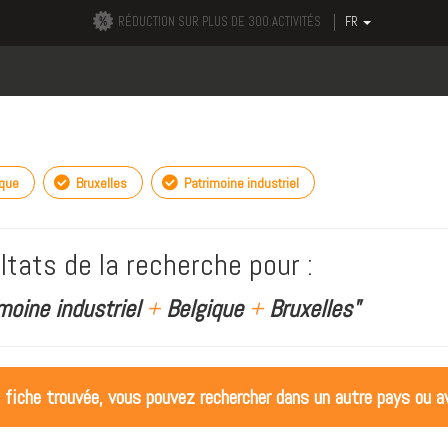
RÉDUCTION SUR PLUS DE 300 ACTIVITÉS
FR
ique
Bruxelles
Patrimoine industriel
ltats de la recherche pour :
moine industriel
+
Belgique
+
Bruxelles"
 fiche trouvée, vous pouvez rechercher dans un autre pays ou av