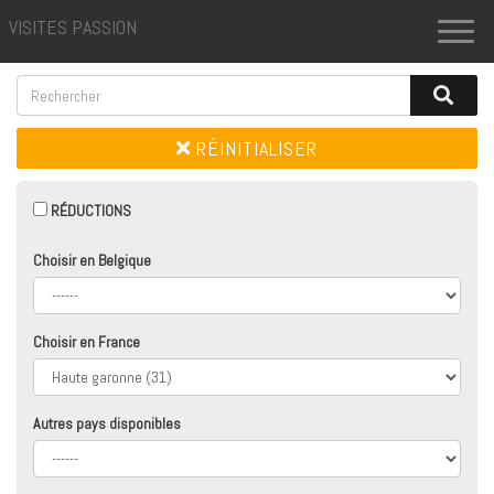
VISITES PASSION
Toggl
naviga
RÉINITIALISER
RÉDUCTIONS
Choisir en Belgique
Choisir en France
Autres pays disponibles